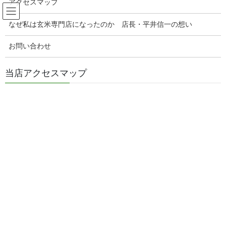
アクセスマップ
コ
ナ
玄米販売専門店ひらい
ン
ビ
なぜ私は玄米専門店になったのか 店長・平井信一の想い
テ
ゲ
ン
ー
腸活玄米ご飯の美味しい食べ方
お問い合わせ
ツ
シ
へ
ョ
ス
ン
当店アクセスマップ
HOME
腸活玄米ご飯の美味しい食べ方
キ
に
味噌作り・醤油作り教室 3月27日(水) ランチ会メニュー
ッ
移
プ
動
2024年3月29日
/ 最終更新日時 :
2024年3月29日
genmaiya
腸活玄米ご飯の美味しい食べ方
味噌作り・醤油作り教室 3月27日
(水) ランチ会メニュー
●味噌作り・醤油作り教室 3月27日(水)
ランチ会メニュー