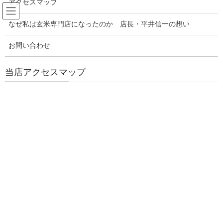
アクセスマップ
コ
ナ
玄米販売専門店ひらい
ン
ビ
なぜ私は玄米専門店になったのか 店長・平井信一の想い
テ
ゲ
ン
ー
一夜干しのぬか漬け
お問い合わせ
ツ
シ
へ
ョ
ス
ン
当店アクセスマップ
HOME
ぬか漬け日記
一夜干しのぬか漬け
キ
に
ぬか漬けの美味しい食べ方！キビナゴの一夜干し
ッ
移
プ
動
2026年5月3日
/ 最終更新日時 :
2026年5月2日
genmaiya
一夜干しのぬか漬け
ぬか漬けの美味しい食べ方！キビ
ナゴの一夜干し
ぬか漬けの美味しい食べ方！キビナゴの
一夜干し