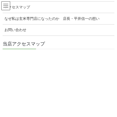
コ
ナ
玄米販売専門店ひらい
アクセスマップ
ン
ビ
テ
ゲ
なぜ私は玄米専門店になったのか 店長・平井信一の想い
ン
ー
腸活玄米ご飯の美味しい食べ方
ツ
シ
へ
ョ
お問い合わせ
ス
ン
HOME
腸活玄米ご飯の美味しい食べ方
具だくさん豚汁のおいしい食べ方！
キ
に
当店アクセスマップ
ッ
移
プ
動
2023年12月11日
/ 最終更新日時 :
2026年8月8日
genmaiya
腸活玄米ご飯の美味しい食べ方
具だくさん豚汁のおいしい食べ
方！
●具だくさん豚汁のおいしい食べ方！
こんにちは！玄米ご飯と具だくさんみそ汁