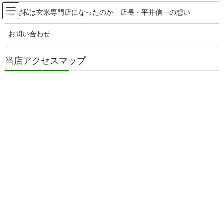
コ
ナ
玄米販売専門店ひらい
なぜ私は玄米専門店になったのか 店長・平井信一の想い
ン
ビ
テ
ゲ
お問い合わせ
ン
ー
ミルキークィーン玄米
ツ
シ
へ
ョ
当店アクセスマップ
ス
ン
HOME
ミルキークィーン玄米
キ
に
ッ
移
プ
動
2026年6月2日
醤油麹の美味しい使い方
美味しい醤油麹の作り方
●美味しい醤油麹の作り方 こんにちは！ 玄米御飯と具だくさんみ
そ汁とぬか漬けと発酵食品が大好きな玄米販売専門店店長の平井
です。 発酵食品って色々な物が販売されていますが、 上手に使い
こなしていますか・・・？ 作り置きして […]
2026年6月1日
蔵出しおなめの美味しい使い方