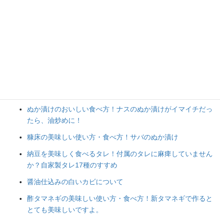
人気の投稿とページ
味噌の原材料に「酒精」と書かれていて気になったことはあ
りませんか？
ぬか床のカビ！カビが出たらもうダメなの・・・？
美味しいぬか漬けのすすめ！豚バラ肉のぬか漬け
手作り味噌の天地返し！カビはピンポイントで取れば大丈夫
ぬか漬けのおいしい食べ方！ナスのぬか漬けがイマイチだっ
たら、油炒めに！
糠床の美味しい使い方・食べ方！サバのぬか漬け
納豆を美味しく食べるタレ！付属のタレに麻痺していません
か？自家製タレ17種のすすめ
醤油仕込みの白いカビについて
酢タマネギの美味しい使い方・食べ方！新タマネギで作ると
とても美味しいですよ。