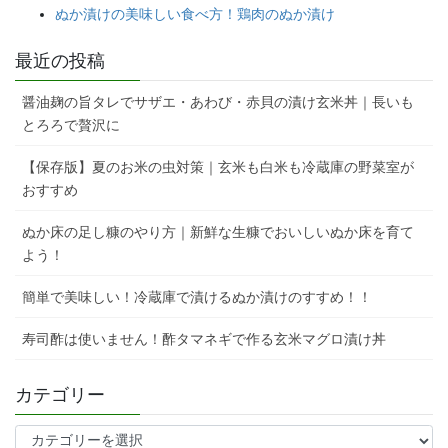
ぬか漬けの美味しい食べ方！鶏肉のぬか漬け
最近の投稿
醤油麹の旨タレでサザエ・あわび・赤貝の漬け玄米丼｜長いも
とろろで贅沢に
【保存版】夏のお米の虫対策｜玄米も白米も冷蔵庫の野菜室が
おすすめ
ぬか床の足し糠のやり方｜新鮮な生糠でおいしいぬか床を育て
よう！
簡単で美味しい！冷蔵庫で漬けるぬか漬けのすすめ！！
寿司酢は使いません！酢タマネギで作る玄米マグロ漬け丼
カテゴリー
カ