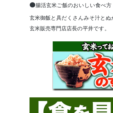
腸活玄米ご飯のおいしい食べ方
玄米御飯と具だくさんみそ汁とぬ
玄米販売専門店店長の平井です。