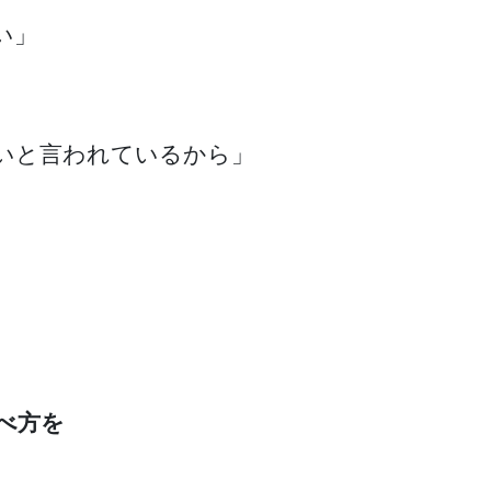
い」
いと言われているから」
べ方を