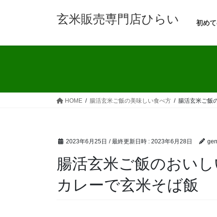
コ
ナ
玄米販売専門店ひらい
ン
ビ
初めて
テ
ゲ
ン
ー
ツ
シ
へ
ョ
ス
ン
キ
に
ッ
移
HOME
腸活玄米ご飯の美味しい食べ方
腸活玄米ご飯
プ
動
2023年6月25日
/ 最終更新日時 :
2023年6月28日
gen
腸活玄米ご飯のおいし
カレーで玄米そば飯