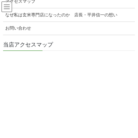
アクセスマップ
コ
ナ
玄米販売専門店ひらい
ン
ビ
なぜ私は玄米専門店になったのか 店長・平井信一の想い
テ
ゲ
ン
ー
腸活玄米ご飯の美味しい食べ方
お問い合わせ
ツ
シ
へ
ョ
ス
ン
当店アクセスマップ
HOME
腸活玄米ご飯の美味しい食べ方
腸活玄米ご飯のすすめ！そば飯
キ
に
ッ
移
プ
動
2023年5月4日
/ 最終更新日時 :
2023年5月4日
genmaiya
腸活玄米ご飯の美味しい食べ方
腸活玄米ご飯のすすめ！そば飯
腸活玄米ご飯のすすめ！そば飯
玄米御飯と具だくさんみそ汁とぬか漬けや
その他発酵食品が大好きな、