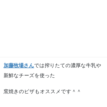
どちらもおいしい物がたくさんあります
よ。
サイボクハムさん
では、敷地内にスーパー
銭湯もあります。
加藤牧場さん
では搾りたての濃厚な牛乳や
新鮮なチーズを使った
窯焼きのピザもオススメです＾＾