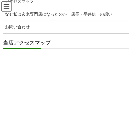
アクセスマップ
コ
ナ
玄米販売専門店ひらい
ン
ビ
なぜ私は玄米専門店になったのか 店長・平井信一の想い
テ
ゲ
ン
ー
腸活玄米ご飯の美味しい食べ方
お問い合わせ
ツ
シ
へ
ョ
ス
ン
当店アクセスマップ
HOME
腸活玄米ご飯の美味しい食べ方
キ
に
醤油麹ネギのおいしい食べ方！明太子と醤油麹ネギはめっちゃ美味しいのです！
ッ
移
プ
動
2024年9月18日
/ 最終更新日時 :
2024年9月18日
genmaiya
腸活玄米ご飯の美味しい食べ方
醤油麹ネギのおいしい食べ方！明
太子と醤油麹ネギはめっちゃ美味
しいのです！
醤油麹ネギの美味しい食べ方！明太子と