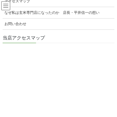
アクセスマップ
コ
ナ
玄米販売専門店ひらい
ン
ビ
なぜ私は玄米専門店になったのか 店長・平井信一の想い
テ
ゲ
ン
ー
ひっぱりうどん風食べ方のすすめ
お問い合わせ
ツ
シ
へ
ョ
ス
ン
当店アクセスマップ
HOME
ひっぱりうどん風食べ方のすすめ
キ
に
蔵出しおなめの美味しい食べ方！山形郷土料理のひっぱりうどん風
ッ
移
プ
動
2026年6月1日
/ 最終更新日時 :
2026年5月31日
genmaiya
ひっぱりうどん風食べ方のすすめ
蔵出しおなめの美味しい食べ方！
山形郷土料理のひっぱりうどん風
蔵出しおなめの美味しい食べ方！山形郷
土料理のひっぱりうどん風