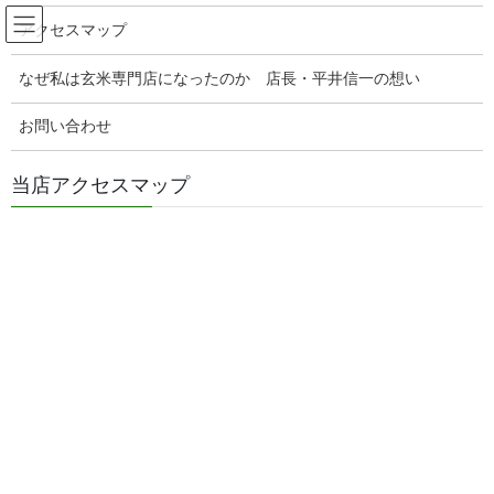
コ
ナ
玄米販売専門店ひらい
アクセスマップ
ン
ビ
テ
ゲ
なぜ私は玄米専門店になったのか 店長・平井信一の想い
ン
ー
腸活玄米ご飯の美味しい食べ方
ツ
シ
へ
ョ
お問い合わせ
ス
ン
HOME
腸活玄米ご飯の美味しい食べ方
キ
に
腸活玄米ご飯のおいしい食べ方！スパイシービーフカレーとばくだん納豆とお味
当店アクセスマップ
ッ
移
噌汁
プ
動
2024年9月9日
/ 最終更新日時 :
2024年9月18日
genmaiya
腸活玄米ご飯の美味しい食べ方
腸活玄米ご飯のおいしい食べ方！
スパイシービーフカレーとばくだ
ん納豆とお味噌汁
腸活玄米ご飯のおいしい食べ方！スパイ