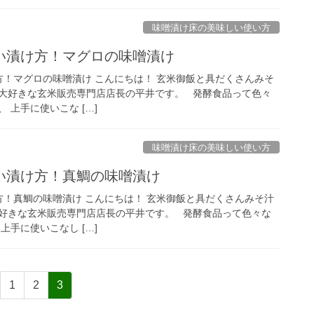
味噌漬け床の美味しい使い方
い漬け方！マグロの味噌漬け
方！マグロの味噌漬け こんにちは！ 玄米御飯と具だくさんみそ
大好きな玄米販売専門店店長の平井です。 発酵食品って色々
 上手に使いこな […]
味噌漬け床の美味しい使い方
い漬け方！真鯛の味噌漬け
方！真鯛の味噌漬け こんにちは！ 玄米御飯と具だくさんみそ汁
好きな玄米販売専門店店長の平井です。 発酵食品って色々な
上手に使いこなし […]
固
固
固
1
2
3
定
定
定