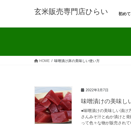
コ
ナ
玄米販売専門店ひらい
ン
ビ
初めて
テ
ゲ
ン
ー
ツ
シ
へ
ョ
ス
ン
キ
に
ッ
移
HOME
味噌漬け床の美味しい使い方
プ
動
2022年3月7日
味噌漬けの美味し
●味噌漬けの美味しい漬け
さんみそ汁とぬか漬けと発
って色々な物が販売されてい