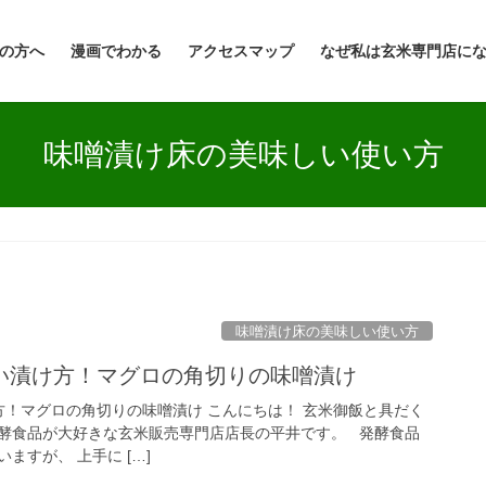
の方へ
漫画でわかる
アクセスマップ
なぜ私は玄米専門店に
味噌漬け床の美味しい使い方
味噌漬け床の美味しい使い方
い漬け方！マグロの角切りの味噌漬け
方！マグロの角切りの味噌漬け こんにちは！ 玄米御飯と具だく
酵食品が大好きな玄米販売専門店店長の平井です。 発酵食品
ますが、 上手に […]