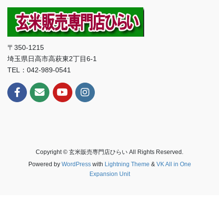
〒350-1215
埼玉県日高市高萩東2丁目6-1
TEL：042-989-0541
Copyright © 玄米販売専門店ひらい All Rights Reserved.
Powered by
WordPress
with
Lightning Theme
&
VK All in One
Expansion Unit