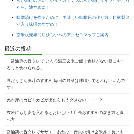
ぬか漬けのおいしい食べ方！ナスのぬか漬けがイマイチだっ
たら、油炒めに！
味噌漬けを作るために、美味しい味噌床の作り方、自家製出
汁入り味噌のすすめ！
玄米販売専門店ひらいへのアクセスマップご案内
最近の投稿
「醤油麹の旨タレで とろろ温玉玄米ご飯｜食欲がない夏にもす
るっと食べられる」
具だくさん豚汁のすすめ 毎日の野菜は味噌汁でとればいいんで
す！
ぬか床のカビ！カビが出たらもうダメなの・・・？
玄米にもち麦を入れるとおいしい！店長おすすめの炊き方と食
べ方
醤油麹の旨タレでサザエ・あわび・赤貝の漬け玄米丼｜長いも