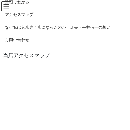
漫画でわかる
コ
ナ
玄米販売専門店ひらい
ン
ビ
アクセスマップ
テ
ゲ
ン
ー
甘酒の美味しい使い方
ツ
シ
なぜ私は玄米専門店になったのか 店長・平井信一の想い
へ
ョ
ス
ン
お問い合わせ
HOME
甘酒の美味しい使い方
キ
に
ッ
移
当店アクセスマップ
プ
動
2026年8月9日
ぬか漬け日記
ぬか床のカビ！カビが出たらもう
ダメなの・・・？
ぬか床のカビ！カビが出たらもうダメなの・・・？ こんにち
は！玄米ごはんと具だくさん味噌汁とぬか漬けと発酵食品が大好
きな、玄米販売専門店店長の平井です。 ぬか漬けって美味しく食
べていますか？ ここでは美味し […]
2026年8月7日