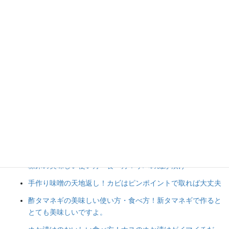
人気の投稿とページ
味噌の原材料に「酒精」と書かれていて気になったことはあ
りませんか？
醤油仕込みの白いカビについて
にんにく青唐辛子味噌のおいしい食べ方！ナスとピーマンと
タマネギ炒め
ぬか床の足し糠のやり方｜新鮮な生糠でおいしいぬか床を育
てよう！
糠床の美味しい使い方・食べ方！サバのぬか漬け
手作り味噌の天地返し！カビはピンポイントで取れば大丈夫
酢タマネギの美味しい使い方・食べ方！新タマネギで作ると
とても美味しいですよ。